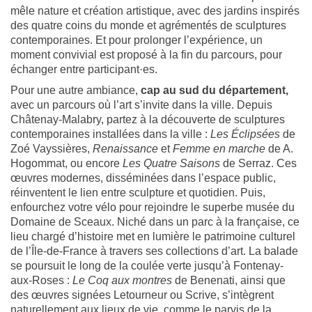
mêle nature et création artistique, avec des jardins inspirés
des quatre coins du monde et agrémentés de sculptures
contemporaines. Et pour prolonger l’expérience, un
moment convivial est proposé à la fin du parcours, pour
échanger entre participant·es.
Pour une autre ambiance,
cap au sud du département,
avec un parcours où l’art s’invite dans la ville. Depuis
Châtenay-Malabry, partez à la découverte de sculptures
contemporaines installées dans la ville :
Les Éclipsées
de
Zoé Vayssières,
Renaissance
et
Femme en marche
de A.
Hogommat, ou encore
Les Quatre Saisons
de Serraz. Ces
œuvres modernes, disséminées dans l’espace public,
réinventent le lien entre sculpture et quotidien. Puis,
enfourchez votre vélo pour rejoindre le superbe musée du
Domaine de Sceaux. Niché dans un parc à la française, ce
lieu chargé d’histoire met en lumière le patrimoine culturel
de l’Île-de-France à travers ses collections d’art. La balade
se poursuit le long de la coulée verte jusqu’à Fontenay-
aux-Roses :
Le Coq aux montres
de Benenati, ainsi que
des œuvres signées Letourneur ou Scrive, s’intègrent
naturellement aux lieux de vie, comme le parvis de la