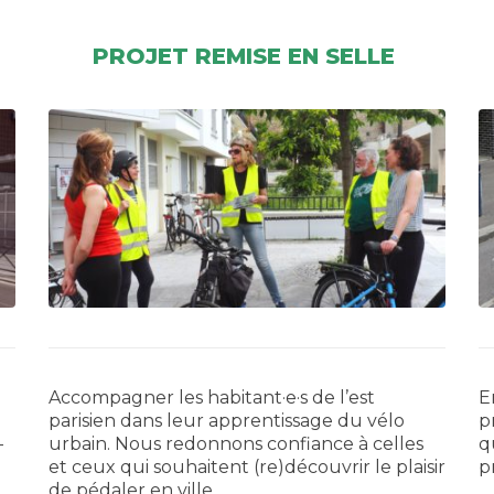
PROJET REMISE EN SELLE
Accompagner les habitant·e·s de l’est
E
parisien dans leur apprentissage du vélo
p
-
urbain. Nous redonnons confiance à celles
q
et ceux qui souhaitent (re)découvrir le plaisir
p
de pédaler en ville.